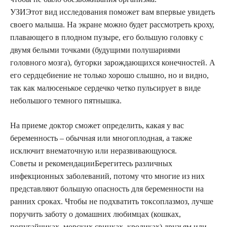
УЗИЭтот вид исследования поможет вам впервые увидеть
своего малыша. На экране можно будет рассмотреть кроху,
плавающего в плодном пузыре, его большую головку с
двумя белыми точками (будущими полушариями
головного мозга), бугорки зарождающихся конечностей. А
его сердцебиение не только хорошо слышно, но и видно,
так как малюсенькое сердечко четко пульсирует в виде
небольшого темного пятнышка.
На приеме доктор сможет определить, какая у вас
беременность – обычная или многоплодная, а также
исключит внематочную или неразвивающуюся.
Советы и рекомендацииБерегитесь различных
инфекционных заболеваний, потому что многие из них
представляют большую опасность для беременности на
ранних сроках. Чтобы не подхватить токсоплазмоз, лучше
поручить заботу о домашних любимцах (кошках,
попугайчиках, морских свинках, кроликах) друзьям или